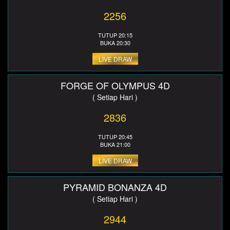
2256
TUTUP 20:15
BUKA 20:30
LIVE DRAW
FORGE OF OLYMPUS 4D
( Setiap Hari )
2836
TUTUP 20:45
BUKA 21:00
LIVE DRAW
PYRAMID BONANZA 4D
( Setiap Hari )
2944