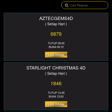
AZTECGEMS4D
( Setiap Hari )
6879
TUTUP 09:00
BUKA 09:15
LIVE DRAW
STARLIGHT CHRISTMAS 4D
( Setiap Hari )
1846
TUTUP 12:45
BUKA 13:00
LIVE DRAW