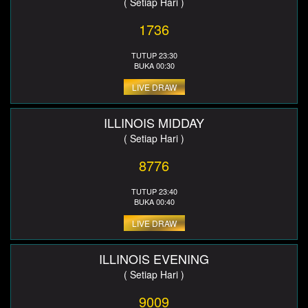
( Setiap Hari )
1736
TUTUP 23:30
BUKA 00:30
LIVE DRAW
ILLINOIS MIDDAY
( Setiap Hari )
8776
TUTUP 23:40
BUKA 00:40
LIVE DRAW
ILLINOIS EVENING
( Setiap Hari )
9009