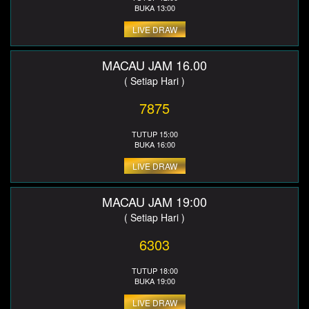
BUKA 13:00
LIVE DRAW
MACAU JAM 16.00
( Setiap Hari )
7875
TUTUP 15:00
BUKA 16:00
LIVE DRAW
MACAU JAM 19:00
( Setiap Hari )
6303
TUTUP 18:00
BUKA 19:00
LIVE DRAW