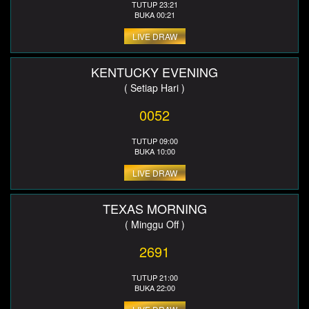
TUTUP 23:21
BUKA 00:21
LIVE DRAW
KENTUCKY EVENING
( Setiap Hari )
0052
TUTUP 09:00
BUKA 10:00
LIVE DRAW
TEXAS MORNING
( Minggu Off )
2691
TUTUP 21:00
BUKA 22:00