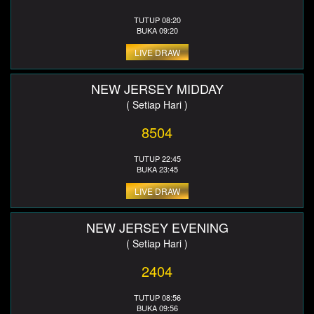
TUTUP 08:20
BUKA 09:20
LIVE DRAW
NEW JERSEY MIDDAY
( Setiap Hari )
8504
TUTUP 22:45
BUKA 23:45
LIVE DRAW
NEW JERSEY EVENING
( Setiap Hari )
2404
TUTUP 08:56
BUKA 09:56